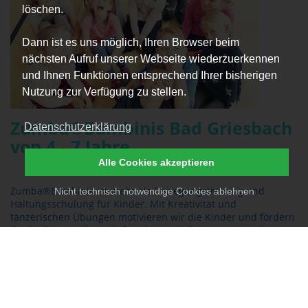
löschen.
Dann ist es uns möglich, Ihren Browser beim
nächsten Aufruf unserer Webseite wiederzuerkennen
und Ihnen Funktionen entsprechend Ihrer bisherigen
Nutzung zur Verfügung zu stellen.
Zumba®Bambinis Bad Griesbach
Datenschutzerklärung
von 4 - 7 Jahre
Alle Cookies akzeptieren
Zumba®Bambinis ist mehr als Bewegungstraining und
Nicht technisch notwendige Cookies ablehnen
Haltungsschulung für Kinder. Mit Kreativität und
tänzerischen Übungen motivieren wir die Kinder und fördern
damit die Experimentierfreude, sowie das Körper- und
Rhythmusgefühl
Termine & Infos