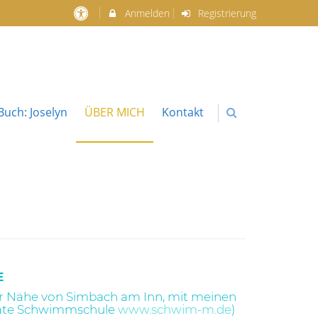
Anmelden
Registrierung
uch: Joselyn
ÜBER MICH
Kontakt
E
 der Nähe von Simbach am Inn, mit meinen
vate Schwimmschule
www.schwim-m.de
)