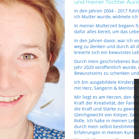
und meiner Tochter Auro
In den Jahren 2004 - 2017 führt
ich Mutter wurde, widmete ich
In meiner Mutterzeit begann f
dafür alles bereit, um das Lebe
In den Jahren davor, war ich 
weg zu denken und durch all d
kreierte sich ein bewusstes L
Durch mein geschriebenes Buch
Jahr 2020 veröffentlich wurde
Bewusstseins zu schenken und
Ich bin ausgebildete Kinderpfl
mit Herz, Sängerin & Mentorin 
Mir liegt es am Herzen, den K
Kraft der Kreativität, der Fan
die Kraft und Stärke zu gewinn
Gleichgewicht von Körper, Geis
Rolle. Ich habe in meinen Lebe
durch mein selbst bestimmten 
Erfahrungen in meinen Kursen