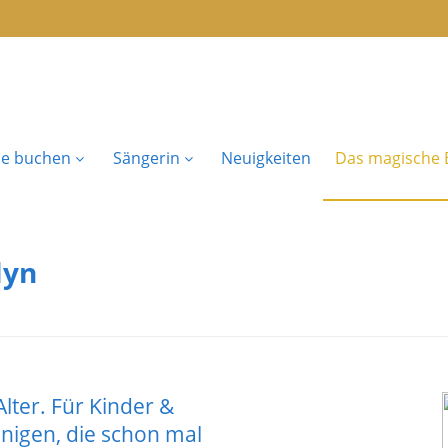
se buchen
Sängerin
Neuigkeiten
Das magische B
lyn
lter. Für Kinder &
enigen, die schon mal