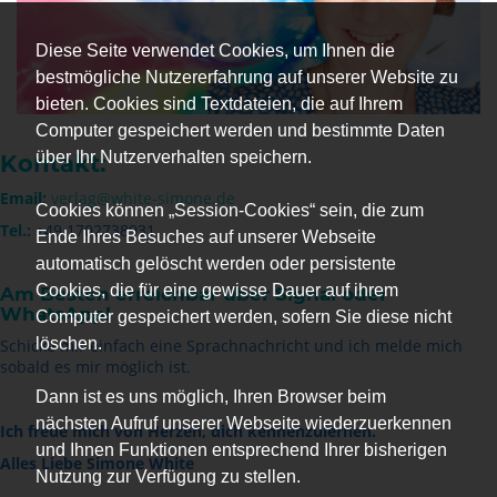
Diese Seite verwendet Cookies, um Ihnen die
bestmögliche Nutzererfahrung auf unserer Website zu
bieten. Cookies sind Textdateien, die auf Ihrem
Computer gespeichert werden und bestimmte Daten
über Ihr Nutzerverhalten speichern.
Kontakt:
Email:
verlag@white-simone.de
Cookies können „Session-Cookies“ sein, die zum
Tel.:
+49 1702738931
Ende Ihres Besuches auf unserer Webseite
automatisch gelöscht werden oder persistente
Cookies, die für eine gewisse Dauer auf ihrem
Am Besten erreichbar über Signal oder
WhatsApp!
Computer gespeichert werden, sofern Sie diese nicht
löschen.
Schicke mir einfach eine Sprachnachricht und ich melde mich
sobald es mir möglich ist.
Dann ist es uns möglich, Ihren Browser beim
nächsten Aufruf unserer Webseite wiederzuerkennen
Ich freue mich von Herzen, dich kennenzulernen.
und Ihnen Funktionen entsprechend Ihrer bisherigen
Alles Liebe Simone White
Nutzung zur Verfügung zu stellen.