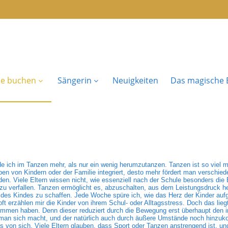
se buchen
Sängerin
Neuigkeiten
Das magische B
de ich im Tanzen mehr, als nur ein wenig herumzutanzen. Tanzen ist so viel m
ben von Kindern oder der Familie integriert, desto mehr fördert man verschie
en. Viele Eltern wissen nicht, wie essenziell nach der Schule besonders die
ck zu verfallen. Tanzen ermöglicht es, abzuschalten, aus dem Leistungsdruc
g des Kindes zu schaffen. Jede Woche spüre ich, wie das Herz der Kinder auf
erzählen mir die Kinder von ihrem Schul- oder Alltagsstress. Doch das lieg
mmen haben. Denn dieser reduziert durch die Bewegung erst überhaupt den 
 man sich macht, und der natürlich auch durch äußere Umstände noch hinzuk
s von sich. Viele Eltern glauben, dass Sport oder Tanzen anstrengend ist, und