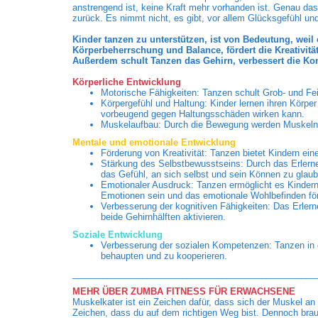
anstrengend ist, keine Kraft mehr vorhanden ist. Genau da
zurück. Es nimmt nicht, es gibt, vor allem Glücksgefühl un
Kinder tanzen zu unterstützen, ist von Bedeutung, weil 
Körperbeherrschung und Balance, fördert die Kreativit
Außerdem schult Tanzen das Gehirn, verbessert die Kon
Körperliche Entwicklung
Motorische Fähigkeiten: Tanzen schult Grob- und Fei
Körpergefühl und Haltung: Kinder lernen ihren Körper
vorbeugend gegen Haltungsschäden wirken kann.
Muskelaufbau: Durch die Bewegung werden Muskeln g
Mentale und emotionale Entwicklung
Förderung von Kreativität: Tanzen bietet Kindern ei
Stärkung des Selbstbewusstseins: Durch das Erlern
das Gefühl, an sich selbst und sein Können zu glaub
Emotionaler Ausdruck: Tanzen ermöglicht es Kindern,
Emotionen sein und das emotionale Wohlbefinden fö
Verbesserung der kognitiven Fähigkeiten: Das Erlern
beide Gehirnhälften aktivieren.
Soziale Entwicklung
Verbesserung der sozialen Kompetenzen: Tanzen in der
behaupten und zu kooperieren.
_________________________________________________
MEHR ÜBER ZUMBA FITNESS FÜR ERWACHSENE
Muskelkater ist ein Zeichen dafür, dass sich der Muskel an
Zeichen, dass du auf dem richtigen Weg bist. Dennoch brau