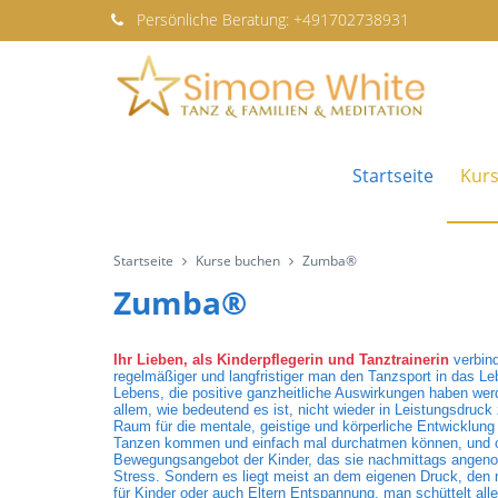
Persönliche
Beratung:
+491702738931
Startseite
Kur
Startseite
Kurse buchen
Zumba®
Zumba®
Ihr Lieben, als Kinderpflegerin und Tanztrainerin
verbin
regelmäßiger und langfristiger man den Tanzsport in das Le
Lebens, die positive ganzheitliche Auswirkungen haben werd
allem, wie bedeutend es ist, nicht wieder in Leistungsdru
Raum für die mentale, geistige und körperliche Entwicklun
Tanzen kommen und einfach mal durchatmen können, und oft 
Bewegungsangebot der Kinder, das sie nachmittags angeno
Stress. Sondern es liegt meist an dem eigenen Druck, den
für Kinder oder auch Eltern Entspannung, man schüttelt alle