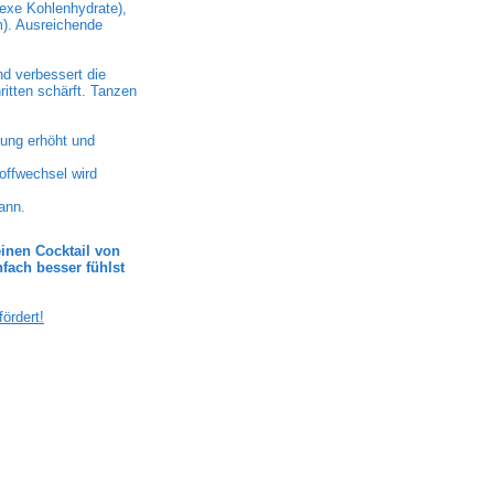
exe Kohlenhydrate),
m). Ausreichende
nd verbessert die
ritten schärft. Tanzen
ung erhöht und
toffwechsel wird
ann.
inen Cocktail von
fach besser fühlst
ördert!