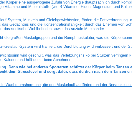
 der Körper eine ausgewogene Zufuhr von Energie (hauptsächlich durch kompl
ige Vitamine und Mineralstoffe (wie B-Vitamine, Eisen, Magnesium und Kaliu
slauf-System, Muskeln und Gleichgewichtssinn, fördert die Fettverbrennung u
es das Gedächtnis und die Konzentrationsfähigkeit durch das Erlernen von Sch
rt das seelische Wohlbefinden sowie das soziale Miteinander.
ht die großen Muskelgruppen und die Rumpfmuskulatur, was die Körperspann
-Kreislauf-System wird trainiert, die Durchblutung wird verbessert und der S
ewichtssinn wird geschult, was das Verletzungsrisiko bei Stürzen verringern k
e Kalorien und hilft somit beim Abnehmen.
g. Denn wie bei anderen Sportarten schüttet der Körper beim Tanzen e
t dein Stresslevel und sorgt dafür, dass du dich nach dem Tanzen ein
ie Wachstumshormone, die den Muskelaufbau fördern und der Nervenzellen f