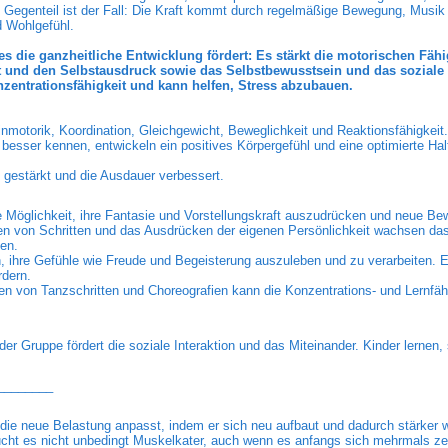
s Gegenteil ist der Fall: Die Kraft kommt durch regelmäßige Bewegung, Musik
d Wohlgefühl.
es die ganzheitliche Entwicklung fördert: Es stärkt die motorischen Fähi
ät und den Selbstausdruck sowie das Selbstbewusstsein und das soziale 
zentrationsfähigkeit und kann helfen, Stress abzubauen.
nmotorik, Koordination, Gleichgewicht, Beweglichkeit und Reaktionsfähigkeit.
 besser kennen, entwickeln ein positives Körpergefühl und eine optimierte Ha
estärkt und die Ausdauer verbessert.
ne Möglichkeit, ihre Fantasie und Vorstellungskraft auszudrücken und neue B
en von Schritten und das Ausdrücken der eigenen Persönlichkeit wachsen das
en.
 ihre Gefühle wie Freude und Begeisterung auszuleben und zu verarbeiten. Es
rdern.
en von Tanzschritten und Choreografien kann die Konzentrations- und Lernfäh
 Gruppe fördert die soziale Interaktion und das Miteinander. Kinder lernen, 
________
 die neue Belastung anpasst, indem er sich neu aufbaut und dadurch stärker w
cht es nicht unbedingt Muskelkater, auch wenn es anfangs sich mehrmals zeig