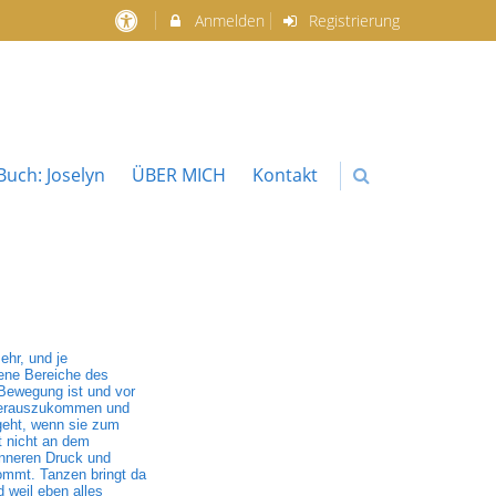
Anmelden
Registrierung
uch: Joselyn
ÜBER MICH
Kontakt
ehr, und je
dene Bereiche des
 Bewegung ist und vor
k herauszukommen und
geht, wenn sie zum
t nicht an dem
inneren Druck und
ommt. Tanzen bringt da
 weil eben alles