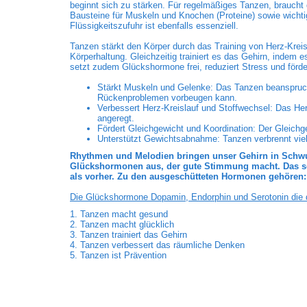
beginnt sich zu stärken. Für regelmäßiges Tanzen, braucht
Bausteine für Muskeln und Knochen (Proteine) sowie wicht
Flüssigkeitszufuhr ist ebenfalls essenziell.
Tanzen stärkt den Körper durch das Training von Herz-Krei
Körperhaltung. Gleichzeitig trainiert es das Gehirn, indem 
setzt zudem Glückshormone frei, reduziert Stress und förde
Stärkt Muskeln und Gelenke: Das Tanzen beanspruc
Rückenproblemen vorbeugen kann.
Verbessert Herz-Kreislauf und Stoffwechsel: Das Herz
angeregt.
Fördert Gleichgewicht und Koordination: Der Gleichg
Unterstützt Gewichtsabnahme: Tanzen verbrennt viel
Rhythmen und Melodien bringen unser Gehirn in Schwun
Glückshormonen aus, der gute Stimmung macht. Das senk
als vorher. Zu den ausgeschütteten Hormonen gehören:
Die Glückshormone Dopamin, Endorphin und Serotonin die d
1. Tanzen macht gesund
2. Tanzen macht glücklich
3. Tanzen trainiert das Gehirn
4. Tanzen verbessert das räumliche Denken
5. Tanzen ist Prävention