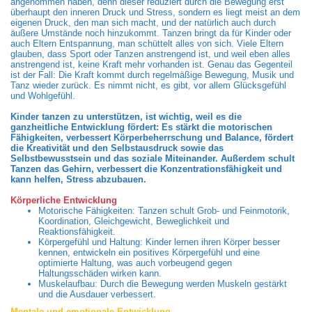
angenommen haben, denn dieser reduziert durch die Bewegung erst
überhaupt den inneren Druck und Stress, sondern es liegt meist an dem
eigenen Druck, den man sich macht, und der natürlich auch durch
äußere Umstände noch hinzukommt. Tanzen bringt da für Kinder oder
auch Eltern Entspannung, man schüttelt alles von sich. Viele Eltern
glauben, dass Sport oder Tanzen anstrengend ist, und weil eben alles
anstrengend ist, keine Kraft mehr vorhanden ist. Genau das Gegenteil
ist der Fall: Die Kraft kommt durch regelmäßige Bewegung, Musik und
Tanz wieder zurück. Es nimmt nicht, es gibt, vor allem Glücksgefühl
und Wohlgefühl.
Kinder tanzen zu unterstützen, ist wichtig, weil es die
ganzheitliche Entwicklung fördert: Es stärkt die motorischen
Fähigkeiten, verbessert Körperbeherrschung und Balance, fördert
die Kreativität und den Selbstausdruck sowie das
Selbstbewusstsein und das
soziale Miteinander. Außerdem schult
Tanzen das Gehirn, verbessert die Konzentrationsfähigkeit und
kann helfen, Stress abzubauen.
Körperliche Entwicklung
Motorische Fähigkeiten: Tanzen schult Grob- und Feinmotorik,
Koordination, Gleichgewicht, Beweglichkeit und
Reaktionsfähigkeit.
Körpergefühl und Haltung: Kinder lernen ihren Körper besser
kennen, entwickeln ein positives Körpergefühl und eine
optimierte Haltung, was auch vorbeugend gegen
Haltungsschäden wirken kann.
Muskelaufbau: Durch die Bewegung werden Muskeln gestärkt
und die Ausdauer verbessert.
Mentale und emotionale Entwicklung