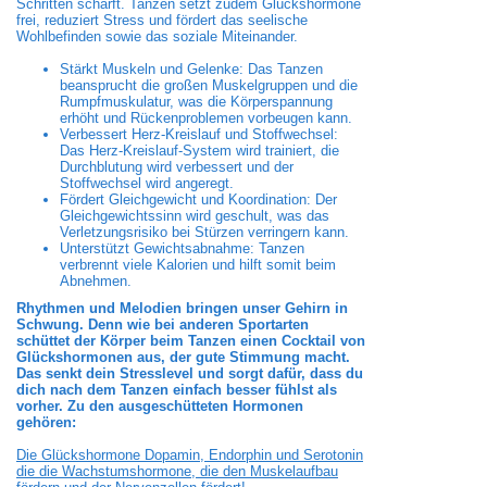
Schritten schärft. Tanzen setzt zudem Glückshormone
frei, reduziert Stress und fördert das seelische
Wohlbefinden sowie das soziale Miteinander.
Stärkt Muskeln und Gelenke: Das Tanzen
beansprucht die großen Muskelgruppen und die
Rumpfmuskulatur, was die Körperspannung
erhöht und Rückenproblemen vorbeugen kann.
Verbessert Herz-Kreislauf und Stoffwechsel:
Das Herz-Kreislauf-System wird trainiert, die
Durchblutung wird verbessert und der
Stoffwechsel wird angeregt.
Fördert Gleichgewicht und Koordination: Der
Gleichgewichtssinn wird geschult, was das
Verletzungsrisiko bei Stürzen verringern kann.
Unterstützt Gewichtsabnahme: Tanzen
verbrennt viele Kalorien und hilft somit beim
Abnehmen.
Rhythmen und Melodien bringen unser Gehirn in
Schwung. Denn wie bei anderen Sportarten
schüttet der Körper beim Tanzen einen Cocktail von
Glückshormonen aus, der gute Stimmung macht.
Das senkt dein Stresslevel und sorgt dafür, dass du
dich nach dem Tanzen einfach besser fühlst als
vorher. Zu den ausgeschütteten Hormonen
gehören:
Die Glückshormone Dopamin, Endorphin und Serotonin
die die Wachstumshormone, die den Muskelaufbau