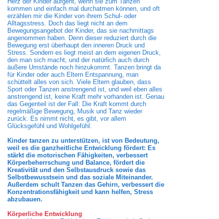
Herz der Kinder aufgeht, wenn sie zum Tanzen
kommen und einfach mal durchatmen können, und oft
erzählen mir die Kinder von ihrem Schul- oder
Alltagsstress. Doch das liegt nicht an dem
Bewegungsangebot der Kinder, das sie nachmittags
angenommen haben. Denn dieser reduziert durch die
Bewegung erst überhaupt den inneren Druck und
Stress. Sondern es liegt meist an dem eigenen Druck,
den man sich macht, und der natürlich auch durch
äußere Umstände noch hinzukommt. Tanzen bringt da
für Kinder oder auch Eltern Entspannung, man
schüttelt alles von sich. Viele Eltern glauben, dass
Sport oder Tanzen anstrengend ist, und weil eben alles
anstrengend ist, keine Kraft mehr vorhanden ist. Genau
das Gegenteil ist der Fall: Die Kraft kommt durch
regelmäßige Bewegung, Musik und Tanz wieder
zurück. Es nimmt nicht, es gibt, vor allem
Glücksgefühl und Wohlgefühl.
Kinder tanzen zu unterstützen, ist von Bedeutung,
weil es die ganzheitliche Entwicklung fördert: Es
stärkt die motorischen Fähigkeiten, verbessert
Körperbeherrschung und Balance, fördert die
Kreativität und den Selbstausdruck sowie das
Selbstbewusstsein und das soziale Miteinander.
Außerdem schult Tanzen das Gehirn, verbessert die
Konzentrationsfähigkeit und kann helfen, Stress
abzubauen.
Körperliche Entwicklung