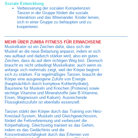
Soziale Entwicklung
Verbesserung der sozialen Kompetenzen:
Tanzen in der Gruppe fördert die soziale
Interaktion und das Miteinander. Kinder lernen,
sich in einer Gruppe zu behaupten und zu
kooperieren.
_________________________________________________________
MEHR ÜBER ZUMBA FITNESS FÜR ERWACHSENE
Muskelkater ist ein Zeichen dafür, dass sich der
Muskel an die neue Belastung anpasst, indem er sich
neu aufbaut und dadurch stärker wird, also ein gutes
Zeichen, dass du auf dem richtigen Weg bist. Dennoch
braucht es nicht unbedingt Muskelkater, auch wenn es
anfangs sich mehrmals zeigt, weil der Körper beginnt
sich zu stärken. Für regelmäßiges Tanzen, braucht der
Körper eine ausgewogene Zufuhr von Energie
(hauptsächlich durch komplexe Kohlenhydrate),
Bausteine für Muskeln und Knochen (Proteine) sowie
wichtige Vitamine und Mineralstoffe (wie B-Vitamine,
Eisen, Magnesium und Kalium). Ausreichende
Flüssigkeitszufuhr ist ebenfalls essenziell.
Tanzen stärkt den Körper durch das Training von Herz-
Kreislauf-System, Muskeln und Gleichgewichtssinn,
fördert die Fettverbrennung und verbessert die
Körperhaltung. Gleichzeitig trainiert es das Gehirn,
indem es das Gedächtnis und die
Konzentrationsfähigkeit durch das Erlernen von