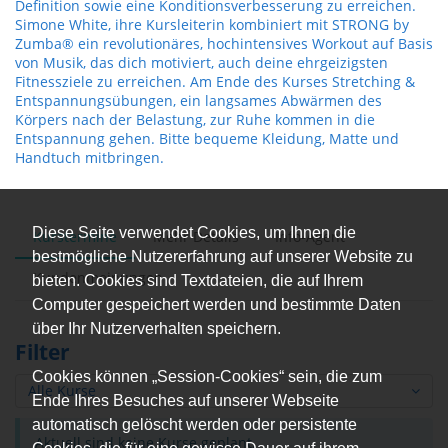
Definition sowie eine Konditionsverbesserung zu erreichen.
Simone White, ihre Kursleiterin kombiniert mit STRONG by
Zumba® ein revolutionäres, hochintensives Workout auf Basis
von Musik, das dich motiviert, auch deine ehrgeizigsten
Fitnessziele zu erreichen. Am Ende des Kurses Stretching &
Entspannungsübungen, ein langsames Abwärmen des
Körpers nach der Belastung, zur Ruhe kommen in die
Entspannung gehen. Bitte bequeme Kleidung, Matte und
Handtuch mitbringen.
Diese Seite verwendet Cookies, um Ihnen die
Kurstermine
Mehr Details
Info-Agent
bestmögliche Nutzererfahrung auf unserer Website zu
Kundenmeinungen
bieten. Cookies sind Textdateien, die auf Ihrem
Computer gespeichert werden und bestimmte Daten
über Ihr Nutzerverhalten speichern.
Filter
Cookies können „Session-Cookies“ sein, die zum
Alle Kurse
Ende Ihres Besuches auf unserer Webseite
automatisch gelöscht werden oder persistente
Aktuell sind keine Kurse geplant.