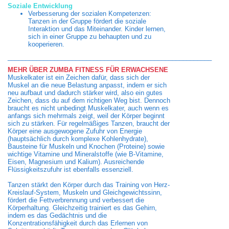
Soziale Entwicklung
Verbesserung der sozialen Kompetenzen:
Tanzen in der Gruppe fördert die soziale
Interaktion und das Miteinander. Kinder lernen,
sich in einer Gruppe zu behaupten und zu
kooperieren.
_________________________________________________________
MEHR ÜBER ZUMBA FITNESS FÜR ERWACHSENE
Muskelkater ist ein Zeichen dafür, dass sich der
Muskel an die neue Belastung anpasst, indem er sich
neu aufbaut und dadurch stärker wird, also ein gutes
Zeichen, dass du auf dem richtigen Weg bist. Dennoch
braucht es nicht unbedingt Muskelkater, auch wenn es
anfangs sich mehrmals zeigt, weil der Körper beginnt
sich zu stärken. Für regelmäßiges Tanzen, braucht der
Körper eine ausgewogene Zufuhr von Energie
(hauptsächlich durch komplexe Kohlenhydrate),
Bausteine für Muskeln und Knochen (Proteine) sowie
wichtige Vitamine und Mineralstoffe (wie B-Vitamine,
Eisen, Magnesium und Kalium). Ausreichende
Flüssigkeitszufuhr ist ebenfalls essenziell.
Tanzen stärkt den Körper durch das Training von Herz-
Kreislauf-System, Muskeln und Gleichgewichtssinn,
fördert die Fettverbrennung und verbessert die
Körperhaltung. Gleichzeitig trainiert es das Gehirn,
indem es das Gedächtnis und die
Konzentrationsfähigkeit durch das Erlernen von