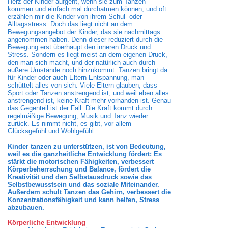
Herz der Kinder aufgeht, wenn sie zum Tanzen
kommen und einfach mal durchatmen können, und oft
erzählen mir die Kinder von ihrem Schul- oder
Alltagsstress. Doch das liegt nicht an dem
Bewegungsangebot der Kinder, das sie nachmittags
angenommen haben. Denn dieser reduziert durch die
Bewegung erst überhaupt den inneren Druck und
Stress. Sondern es liegt meist an dem eigenen Druck,
den man sich macht, und der natürlich auch durch
äußere Umstände noch hinzukommt. Tanzen bringt da
für Kinder oder auch Eltern Entspannung, man
schüttelt alles von sich. Viele Eltern glauben, dass
Sport oder Tanzen anstrengend ist, und weil eben alles
anstrengend ist, keine Kraft mehr vorhanden ist. Genau
das Gegenteil ist der Fall: Die Kraft kommt durch
regelmäßige Bewegung, Musik und Tanz wieder
zurück. Es nimmt nicht, es gibt, vor allem
Glücksgefühl und Wohlgefühl.
Kinder tanzen zu unterstützen, ist von Bedeutung,
weil es die ganzheitliche Entwicklung fördert: Es
stärkt die motorischen Fähigkeiten, verbessert
Körperbeherrschung und Balance, fördert die
Kreativität und den Selbstausdruck sowie das
Selbstbewusstsein und das soziale Miteinander.
Außerdem schult Tanzen das Gehirn, verbessert die
Konzentrationsfähigkeit und kann helfen, Stress
abzubauen.
Körperliche Entwicklung