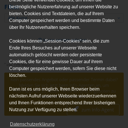
Filter
bestmögliche Nutzererfahrung auf unserer Website zu
bieten. Cookies sind Textdateien, die auf Ihrem
Alle Kurse
Computer gespeichert werden und bestimmte Daten
über Ihr Nutzerverhalten speichern.
Kurse werden geladen...
Cookies können „Session-Cookies“ sein, die zum
Ende Ihres Besuches auf unserer Webseite
automatisch gelöscht werden oder persistente
Cookies, die für eine gewisse Dauer auf ihrem
*
inkl. 19% MwSt.
Computer gespeichert werden, sofern Sie diese nicht
löschen.
Kein passendes Angebot oder passender Termin dabei?
Melden Sie sich jetzt beim Info-Agenten an, um
Dann ist es uns möglich, Ihren Browser beim
Informationen zu neuen Terminen und Angeboten zu
nächsten Aufruf unserer Webseite wiederzuerkennen
diesem Kurs zu erhalten.
und Ihnen Funktionen entsprechend Ihrer bisherigen
zum Info-Agent
Nutzung zur Verfügung zu stellen.
Datenschutzerklärung