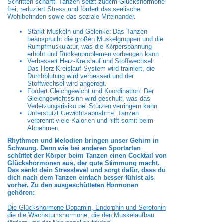
Schritten schärft. Tanzen setzt zudem Glückshormone
frei, reduziert Stress und fördert das seelische
Wohlbefinden sowie das soziale Miteinander.
Stärkt Muskeln und Gelenke: Das Tanzen
beansprucht die großen Muskelgruppen und die
Rumpfmuskulatur, was die Körperspannung
erhöht und Rückenproblemen vorbeugen kann.
Verbessert Herz-Kreislauf und Stoffwechsel:
Das Herz-Kreislauf-System wird trainiert, die
Durchblutung wird verbessert und der
Stoffwechsel wird angeregt.
Fördert Gleichgewicht und Koordination: Der
Gleichgewichtssinn wird geschult, was das
Verletzungsrisiko bei Stürzen verringern kann.
Unterstützt Gewichtsabnahme: Tanzen
verbrennt viele Kalorien und hilft somit beim
Abnehmen.
Rhythmen und Melodien bringen unser Gehirn in
Schwung. Denn wie bei anderen Sportarten
schüttet der Körper beim Tanzen einen Cocktail von
Glückshormonen aus, der gute Stimmung macht.
Das senkt dein Stresslevel und sorgt dafür, dass du
dich nach dem Tanzen einfach besser fühlst als
vorher. Zu den ausgeschütteten Hormonen
gehören:
Die Glückshormone Dopamin, Endorphin und Serotonin
die die Wachstumshormone, die den Muskelaufbau