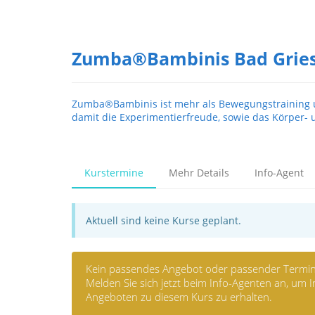
Zumba®Bambinis Bad Griesb
Zumba®Bambinis ist mehr als Bewegungstraining un
damit die Experimentierfreude, sowie das Körper-
Kurstermine
Mehr Details
Info-Agent
Aktuell sind keine Kurse geplant.
Kein passendes Angebot oder passender Termin
Melden Sie sich jetzt beim Info-Agenten an, um
Angeboten zu diesem Kurs zu erhalten.