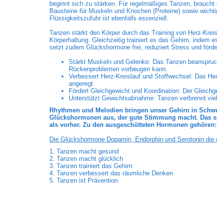
beginnt sich zu stärken. Für regelmäßiges Tanzen, braucht
Bausteine für Muskeln und Knochen (Proteine) sowie wicht
Flüssigkeitszufuhr ist ebenfalls essenziell.
Tanzen stärkt den Körper durch das Training von Herz-Krei
Körperhaltung. Gleichzeitig trainiert es das Gehirn, indem 
setzt zudem Glückshormone frei, reduziert Stress und förde
Stärkt Muskeln und Gelenke: Das Tanzen beanspruc
Rückenproblemen vorbeugen kann.
Verbessert Herz-Kreislauf und Stoffwechsel: Das Herz
angeregt.
Fördert Gleichgewicht und Koordination: Der Gleichg
Unterstützt Gewichtsabnahme: Tanzen verbrennt viel
Rhythmen und Melodien bringen unser Gehirn in Schwun
Glückshormonen aus, der gute Stimmung macht. Das senk
als vorher. Zu den ausgeschütteten Hormonen gehören:
Die Glückshormone Dopamin, Endorphin und Serotonin die d
1. Tanzen macht gesund
2. Tanzen macht glücklich
3. Tanzen trainiert das Gehirn
4. Tanzen verbessert das räumliche Denken
5. Tanzen ist Prävention