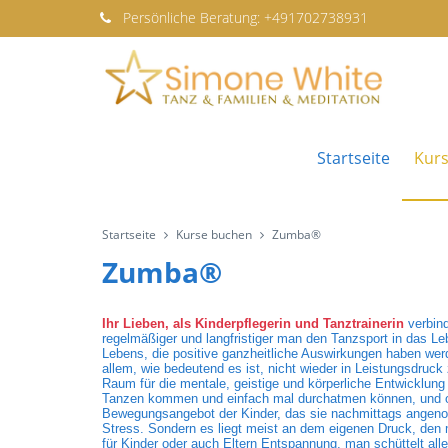
Persönliche
Beratung:
+491702738931
Startseite
Kur
Startseite
Kurse buchen
Zumba®
Zumba®
Ihr Lieben, als Kinderpflegerin und Tanztrainerin
verbin
regelmäßiger und langfristiger man den Tanzsport in das Le
Lebens, die positive ganzheitliche Auswirkungen haben werd
allem, wie bedeutend es ist, nicht wieder in Leistungsdru
Raum für die mentale, geistige und körperliche Entwicklun
Tanzen kommen und einfach mal durchatmen können, und oft 
Bewegungsangebot der Kinder, das sie nachmittags angeno
Stress. Sondern es liegt meist an dem eigenen Druck, den
für Kinder oder auch Eltern Entspannung, man schüttelt alle