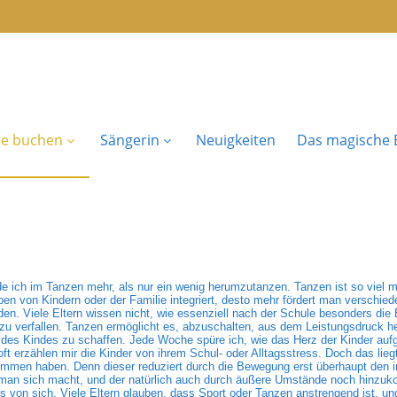
se buchen
Sängerin
Neuigkeiten
Das magische B
de ich im Tanzen mehr, als nur ein wenig herumzutanzen. Tanzen ist so viel m
ben von Kindern oder der Familie integriert, desto mehr fördert man verschie
en. Viele Eltern wissen nicht, wie essenziell nach der Schule besonders die
ck zu verfallen. Tanzen ermöglicht es, abzuschalten, aus dem Leistungsdruc
g des Kindes zu schaffen. Jede Woche spüre ich, wie das Herz der Kinder auf
erzählen mir die Kinder von ihrem Schul- oder Alltagsstress. Doch das lieg
mmen haben. Denn dieser reduziert durch die Bewegung erst überhaupt den 
 man sich macht, und der natürlich auch durch äußere Umstände noch hinzuk
s von sich. Viele Eltern glauben, dass Sport oder Tanzen anstrengend ist, und