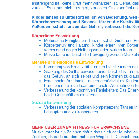
anstrengend ist, keine Kraft mehr vorhanden ist. Genau da
zurück. Es nimmt nicht, es gibt, vor allem Glücksgefühl un
Kinder tanzen zu unterstützen, ist von Bedeutung, weil 
Körperbeherrschung und Balance, fördert die Kreativit
Außerdem schult Tanzen das Gehirn, verbessert die Kon
Körperliche Entwicklung
Motorische Fähigkeiten: Tanzen schult Grob- und Fei
Körpergefühl und Haltung: Kinder lernen ihren Körper
vorbeugend gegen Haltungsschäden wirken kann.
Muskelaufbau: Durch die Bewegung werden Muskeln g
Mentale und emotionale Entwicklung
Förderung von Kreativität: Tanzen bietet Kindern ei
Stärkung des Selbstbewusstseins: Durch das Erlern
das Gefühl, an sich selbst und sein Können zu glaub
Emotionaler Ausdruck: Tanzen ermöglicht es Kindern,
Emotionen sein und das emotionale Wohlbefinden fö
Verbesserung der kognitiven Fähigkeiten: Das Erlern
beide Gehirnhälften aktivieren.
Soziale Entwicklung
Verbesserung der sozialen Kompetenzen: Tanzen in der
behaupten und zu kooperieren.
_________________________________________________
MEHR ÜBER ZUMBA FITNESS FÜR ERWACHSENE
Muskelkater ist ein Zeichen dafür, dass sich der Muskel an
Zeichen, dass du auf dem richtigen Weg bist. Dennoch brau