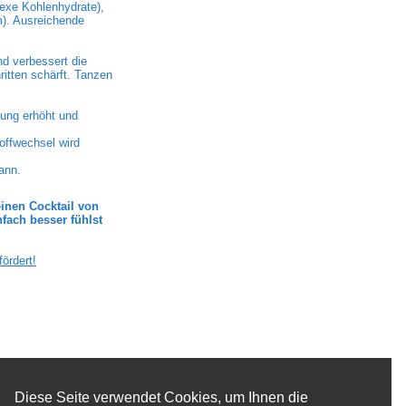
exe Kohlenhydrate),
m). Ausreichende
nd verbessert die
ritten schärft. Tanzen
ung erhöht und
toffwechsel wird
ann.
inen Cocktail von
fach besser fühlst
ördert!
Diese Seite verwendet Cookies, um Ihnen die