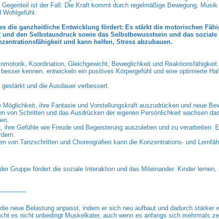
s Gegenteil ist der Fall: Die Kraft kommt durch regelmäßige Bewegung, Musik
d Wohlgefühl.
es die ganzheitliche Entwicklung fördert: Es stärkt die motorischen Fähi
ät und den Selbstausdruck sowie das Selbstbewusstsein und das soziale 
zentrationsfähigkeit und kann helfen, Stress abzubauen.
nmotorik, Koordination, Gleichgewicht, Beweglichkeit und Reaktionsfähigkeit.
 besser kennen, entwickeln ein positives Körpergefühl und eine optimierte Ha
estärkt und die Ausdauer verbessert.
ne Möglichkeit, ihre Fantasie und Vorstellungskraft auszudrücken und neue B
en von Schritten und das Ausdrücken der eigenen Persönlichkeit wachsen das
en.
 ihre Gefühle wie Freude und Begeisterung auszuleben und zu verarbeiten. Es
rdern.
en von Tanzschritten und Choreografien kann die Konzentrations- und Lernfäh
 Gruppe fördert die soziale Interaktion und das Miteinander. Kinder lernen, 
________
 die neue Belastung anpasst, indem er sich neu aufbaut und dadurch stärker w
cht es nicht unbedingt Muskelkater, auch wenn es anfangs sich mehrmals zeig