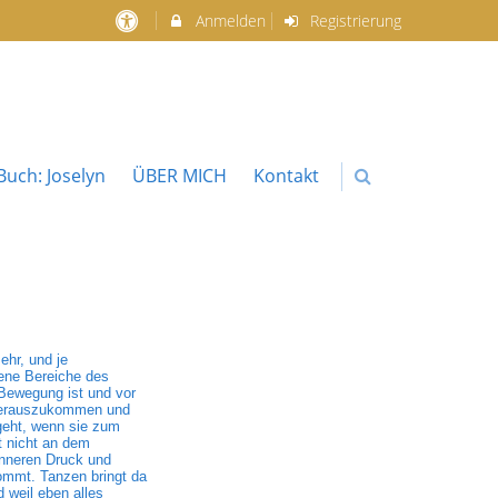
Anmelden
Registrierung
uch: Joselyn
ÜBER MICH
Kontakt
ehr, und je
dene Bereiche des
 Bewegung ist und vor
k herauszukommen und
geht, wenn sie zum
t nicht an dem
inneren Druck und
ommt. Tanzen bringt da
 weil eben alles