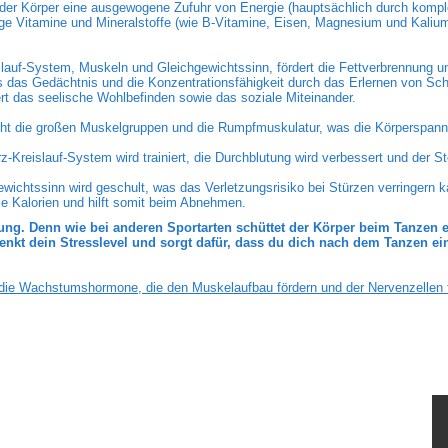
 der Körper eine ausgewogene Zufuhr von Energie (hauptsächlich durch kompl
ige Vitamine und Mineralstoffe (wie B-Vitamine, Eisen, Magnesium und Kaliu
slauf-System, Muskeln und Gleichgewichtssinn, fördert die Fettverbrennung u
es das Gedächtnis und die Konzentrationsfähigkeit durch das Erlernen von Sch
rt das seelische Wohlbefinden sowie das soziale Miteinander.
ht die großen Muskelgruppen und die Rumpfmuskulatur, was die Körperspann
-Kreislauf-System wird trainiert, die Durchblutung wird verbessert und der S
ewichtssinn wird geschult, was das Verletzungsrisiko bei Stürzen verringern k
e Kalorien und hilft somit beim Abnehmen.
g. Denn wie bei anderen Sportarten schüttet der Körper beim Tanzen e
t dein Stresslevel und sorgt dafür, dass du dich nach dem Tanzen ein
ie Wachstumshormone, die den Muskelaufbau fördern und der Nervenzellen f