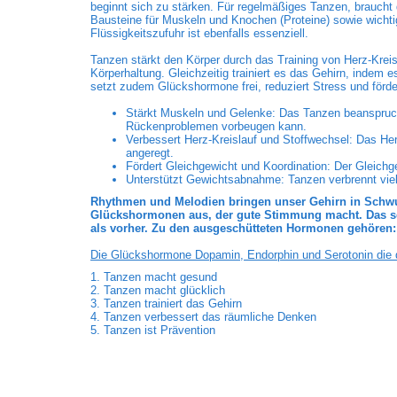
beginnt sich zu stärken. Für regelmäßiges Tanzen, braucht
Bausteine für Muskeln und Knochen (Proteine) sowie wicht
Flüssigkeitszufuhr ist ebenfalls essenziell.
Tanzen stärkt den Körper durch das Training von Herz-Krei
Körperhaltung. Gleichzeitig trainiert es das Gehirn, indem 
setzt zudem Glückshormone frei, reduziert Stress und förde
Stärkt Muskeln und Gelenke: Das Tanzen beanspruc
Rückenproblemen vorbeugen kann.
Verbessert Herz-Kreislauf und Stoffwechsel: Das Herz
angeregt.
Fördert Gleichgewicht und Koordination: Der Gleichg
Unterstützt Gewichtsabnahme: Tanzen verbrennt viel
Rhythmen und Melodien bringen unser Gehirn in Schwun
Glückshormonen aus, der gute Stimmung macht. Das senk
als vorher. Zu den ausgeschütteten Hormonen gehören:
Die Glückshormone Dopamin, Endorphin und Serotonin die d
1. Tanzen macht gesund
2. Tanzen macht glücklich
3. Tanzen trainiert das Gehirn
4. Tanzen verbessert das räumliche Denken
5. Tanzen ist Prävention