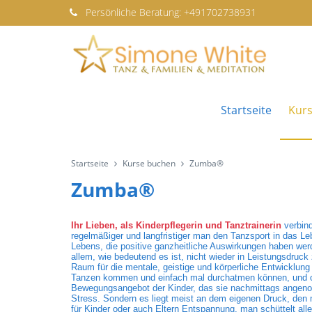
Persönliche
Beratung:
+491702738931
Startseite
Kur
Startseite
Kurse buchen
Zumba®
Zumba®
Ihr Lieben, als Kinderpflegerin und Tanztrainerin
verbin
regelmäßiger und langfristiger man den Tanzsport in das Le
Lebens, die positive ganzheitliche Auswirkungen haben werd
allem, wie bedeutend es ist, nicht wieder in Leistungsdru
Raum für die mentale, geistige und körperliche Entwicklun
Tanzen kommen und einfach mal durchatmen können, und oft 
Bewegungsangebot der Kinder, das sie nachmittags angeno
Stress. Sondern es liegt meist an dem eigenen Druck, den
für Kinder oder auch Eltern Entspannung, man schüttelt alle