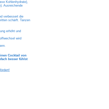
exe Kohlenhydrate),
m). Ausreichende
nd verbessert die
ritten schärft. Tanzen
ung erhöht und
toffwechsel wird
ann.
inen Cocktail von
fach besser fühlst
ördert!