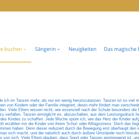
se buchen
Sängerin
Neuigkeiten
Das magische B
de ich im Tanzen mehr, als nur ein wenig herumzutanzen. Tanzen ist so viel m
ben von Kindern oder der Familie integriert, desto mehr fördert man verschie
en. Viele Eltern wissen nicht, wie essenziell nach der Schule besonders die
ck zu verfallen. Tanzen ermöglicht es, abzuschalten, aus dem Leistungsdruc
g des Kindes zu schaffen. Jede Woche spüre ich, wie das Herz der Kinder auf
erzählen mir die Kinder von ihrem Schul- oder Alltagsstress. Doch das lieg
mmen haben. Denn dieser reduziert durch die Bewegung erst überhaupt den 
 man sich macht, und der natürlich auch durch äußere Umstände noch hinzuk
s von sich. Viele Eltern glauben, dass Sport oder Tanzen anstrengend ist, und