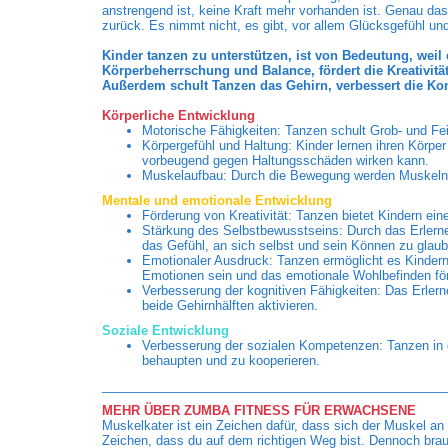
anstrengend ist, keine Kraft mehr vorhanden ist. Genau da
zurück. Es nimmt nicht, es gibt, vor allem Glücksgefühl un
Kinder tanzen zu unterstützen, ist von Bedeutung, weil 
Körperbeherrschung und Balance, fördert die Kreativit
Außerdem schult Tanzen das Gehirn, verbessert die Kon
Körperliche Entwicklung
Motorische Fähigkeiten: Tanzen schult Grob- und Fei
Körpergefühl und Haltung: Kinder lernen ihren Körper
vorbeugend gegen Haltungsschäden wirken kann.
Muskelaufbau: Durch die Bewegung werden Muskeln g
Mentale und emotionale Entwicklung
Förderung von Kreativität: Tanzen bietet Kindern ei
Stärkung des Selbstbewusstseins: Durch das Erlern
das Gefühl, an sich selbst und sein Können zu glaub
Emotionaler Ausdruck: Tanzen ermöglicht es Kindern,
Emotionen sein und das emotionale Wohlbefinden fö
Verbesserung der kognitiven Fähigkeiten: Das Erlern
beide Gehirnhälften aktivieren.
Soziale Entwicklung
Verbesserung der sozialen Kompetenzen: Tanzen in der
behaupten und zu kooperieren.
_________________________________________________
MEHR ÜBER ZUMBA FITNESS FÜR ERWACHSENE
Muskelkater ist ein Zeichen dafür, dass sich der Muskel an
Zeichen, dass du auf dem richtigen Weg bist. Dennoch brau