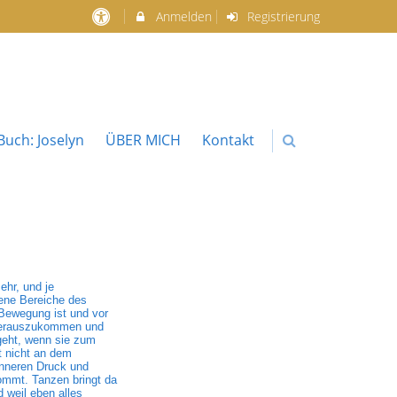
Anmelden
Registrierung
uch: Joselyn
ÜBER MICH
Kontakt
ehr, und je
dene Bereiche des
 Bewegung ist und vor
k herauszukommen und
geht, wenn sie zum
t nicht an dem
inneren Druck und
ommt. Tanzen bringt da
 weil eben alles