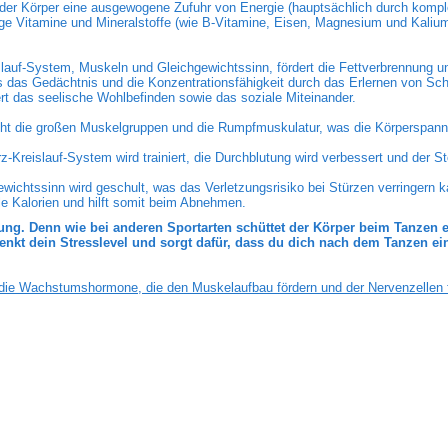
 der Körper eine ausgewogene Zufuhr von Energie (hauptsächlich durch kompl
ige Vitamine und Mineralstoffe (wie B-Vitamine, Eisen, Magnesium und Kaliu
slauf-System, Muskeln und Gleichgewichtssinn, fördert die Fettverbrennung u
es das Gedächtnis und die Konzentrationsfähigkeit durch das Erlernen von Sch
rt das seelische Wohlbefinden sowie das soziale Miteinander.
ht die großen Muskelgruppen und die Rumpfmuskulatur, was die Körperspann
-Kreislauf-System wird trainiert, die Durchblutung wird verbessert und der S
ewichtssinn wird geschult, was das Verletzungsrisiko bei Stürzen verringern k
e Kalorien und hilft somit beim Abnehmen.
g. Denn wie bei anderen Sportarten schüttet der Körper beim Tanzen e
t dein Stresslevel und sorgt dafür, dass du dich nach dem Tanzen ein
ie Wachstumshormone, die den Muskelaufbau fördern und der Nervenzellen f